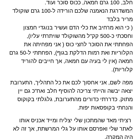
חלב, 100 גרם חמאה, ככוס סוכר ועוד.
המשדרגת הנאמנה שלכם הורידה ל-100 גרם שוקולד
מריר בלבד
( כי הוא מרחיב את כלי הדם ועשיר בנוגדי חמצון
וחסכתי כ-500 קק"ל מהשוקולד שויתרתי עליו),
הפחתתי את הסוכר לחצי כוס ( אני מפחיתה את
הקלוריות ואת רמות הדלקת בגוף), הפחתתי ל-50 גרם
חמאה (אין לי בעיה עם חמאה, אך חייבים להוריד
קלוריות).
מפה לשם, אני אחסוך לכם את כל התהליך, התערובת
יצאה יבשה והייתי צריכה להוסיף חלב ואח"כ גם יין
מתוק. כדררתי כדורים מהתערובת, גלגלתי בקוקוס
והנחתי בקופסאות יפות.
רציתי מאד שהמתכון שלי יצליח ומייד אכניס אותו
לאתר שלי ואפרסם אותו על גלי המרשתת, אך זה לא
היה המקרה.