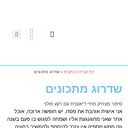
צרו קשר
דף הבית
נעים להכיר
מתכוני בריאות
הסדנה לירידה במשקל
דף הבית
»
כתבות
»
שדרוג מתכונים
שדרוג מתכונים
סיפור מצחיק מחיי דיאטנית עם רקע פולני
אני אישית אוהבת את פסח, יש חופשה ארוכה, אוכל
אחר שאני מתגעגעת אליו ושמחה לפגוש בו פעם בשנה
וזה ממש מספיק,אין צורך להיסחף ולהמשיך בחוויה