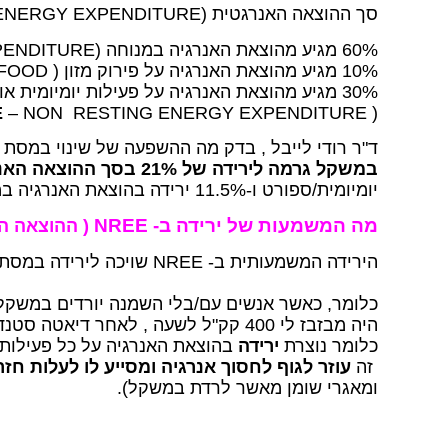
סך ההוצאה האנרגטית (
-TOTAL ENERGY EXPENDITURE ) מורכבת
60% מגיע מהוצאת האנרגיה במנוחה (
ENDITURE)
10% מגיע מהוצאת האנרגיה על פירוק מזון (
FOOD)
30% מגיע מהוצאת האנרגיה על פעילות יומיומית או פעילות גופנית
E
– NON RESTING ENERGY EXPENDITURE)
(
ד"ר רודי לייבל , בדק מה ההשפעה של שינוי במסת
במשקל גרמה לירידה של 21% בסך ההוצאה האנרגטית
יומיומית/ספורט ו-11.5% ירידה בהוצאת האנרגיה במנוחה.
מה המשמעות של ירידה ב- NREE
( ההוצאה הא
הירידה המשמעותית ב- NREE שויכה לירידה במסת השריר שקורית בזמן ירידה במשקל.
כלומר, כאשר אנשים עם/בלי השמנה יורדים במשקל
היה מבזבז לי 400 קק"ל לשעה , לאחר דיאטה סטנדרטית יבזבז לי רק 300 קק"ל,
כלומר נוצרת
ירידה
בהוצאת האנרגיה על כל פעילות 
זה
עוזר לגוף לחסוך אנרגיה ומסייע לו לעלות ח
ומאגרי שומן מאשר לרדת במשקל).