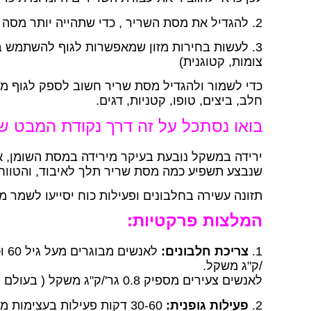
2. להגדיל את מסת השריר , כדי שתהייה יותר מסה המבזבזת אנרגיה
3. לעשות בחירות מזון שמאפשרות לגוף להשתמש בר
צומות, קטוגנית)
כדי לשמור ולהגדיל מסת שריר חשוב לספק לגוף מספ
חלב, ביצים, טופו, קטניות, דגים.
בואו נסתכל על זה דרך נקודת המבט ש
ירידה במשקל נובעת בעיקר מירידה במסת השומן, אך
שנבצע תשפיע כמה מסת שריר תלך לאיבוד, והטווח המדובר הוא 20%-50% 
תזונה עשירה בחלבונים ופעילות כוח יסייעו לשמר 
המלצות פרקטיות:
1.
צריכת חלבונים:
/ק"ג משקל.
לאנשים צעירים מספיק 0.8 גר'/ק"ג משקל ( בעולם המערבי אנחנו נוטים לאכול הרבה יותר מזה)
2.
פעילות גופנית: