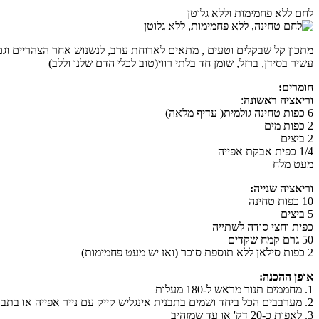
לחם ללא פחמימות וללא גלוטן
מתכון קל שבקלים וטעים , מתאים לארוחת ערב, לנשנוש אחר הצהריים וגם כמשלוח ל
עשיר בסידן, ברזל, שומן חד בלתי רווי(טוב לכלי הדם שלנו וללב)
חומרים:
וריאציה ראשונה
:
6 כפות טחינה גולמית( עדיף מלאה)
2 כפות מים
2 ביצים
1/4 כפית אבקת אפייה
מעט מלח
וריאציה שנייה:
10 כפות טחינה
5 ביצים
כפית וחצי סודה לשתייה
50 גרם קמח שקדים
2 כפות סילאן ללא תוספת סוכר (ואז יש מעט פחמימות)
אופן ההכנה:
1. מחממים תנור מראש ל-180 מעלות
2. מערבבים הכל ביחד ושמים בתבנית אינגליש קייק עם נייר אפייה או בתבניות סיליקון בצורות ואופים בתנור עד שמזהיב.
3. לאפות כ-20 דק' או עד שמזהיב