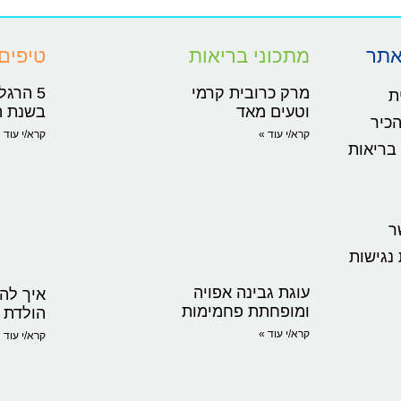
אתר
מתכוני בריאות
טיפים
מרק כרובית קרמי
5 הרגל
ת
וטעים מאד
בשנת ה
הכיר
קרא/י עוד »
קרא/י עוד 
 בריאות
ר
נגישות
עוגת גבינה אפויה
איך להכ
ומופחתת פחמימות
הולדת 
קרא/י עוד »
קרא/י עוד 