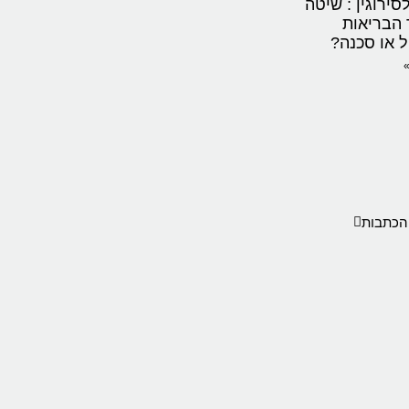
סירוגין : שיטה
 הבריאות
 או סכנה?
»
הכתבות